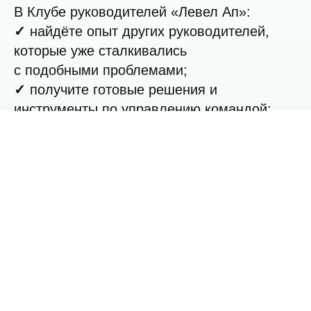
В Клубе руководителей «Левел Ап»:
✓
найдёте опыт других руководителей,
которые уже сталкивались
с подобными проблемами;
✓
получите готовые решения и
инструменты по управлению командой;
✓
найдёте поддержку от людей, которые
знают, как бывает непросто;
✓
обретёте уверенность благодаря
калибровке об других
и расширению насмотренности.
В нашем клубе вы среди своих.
Присоединяйтесь.