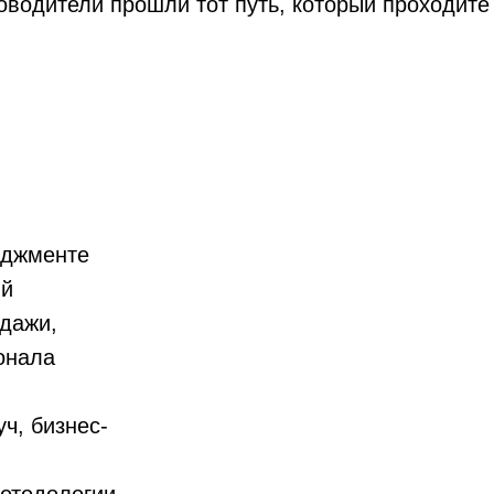
ководители прошли тот путь, который проходите
неджменте
ий
одажи,
сонала
ч, бизнес-
етодологии