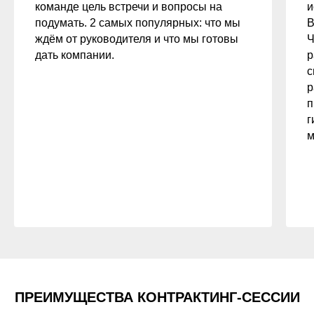
команде цель встречи и вопросы на
и
подумать. 2 самых популярных: что мы
В
ждём от руководителя и что мы готовы
Ч
дать компании.
р
с
р
п
г
м
ПРЕИМУЩЕСТВА КОНТРАКТИНГ-СЕССИИ