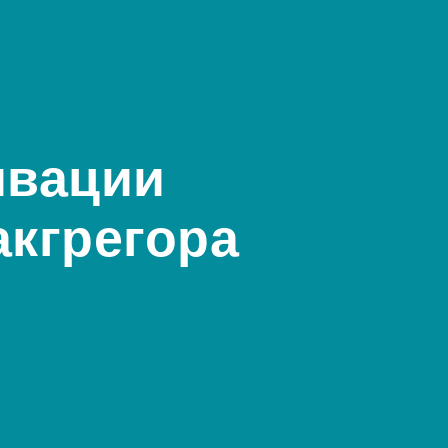
ивации
акгрегора