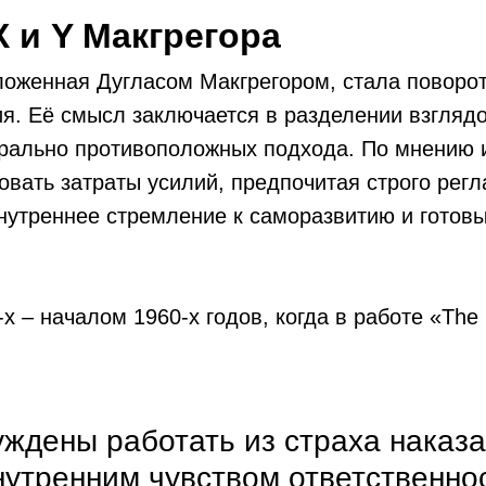
Х и Y Макгрегора
ложенная Дугласом Макгрегором, стала поворо
я. Её смысл заключается в разделении взглядо
трально противоположных подхода. По мнению 
овать затраты усилий, предпочитая строго рег
 внутреннее стремление к саморазвитию и готовы
х – началом 1960-х годов, когда в работе «The
ждены работать из страха наказа
утренним чувством ответственно