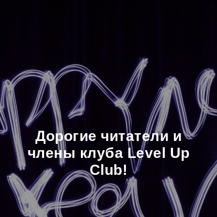
Дорогие читатели и
члены клуба Level Up
Club!