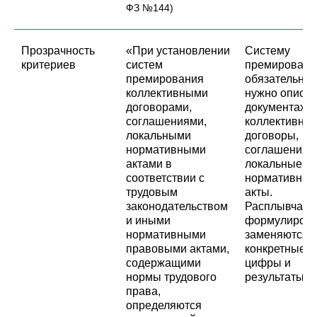
ФЗ №144)
Прозрачность
«При установлении
Систему
критериев
систем
премировани
премирования
обязательно
коллективными
нужно описат
договорами,
документах:
соглашениями,
коллективны
локальными
договоры,
нормативными
соглашения 
актами в
локальные
соответствии с
нормативные
трудовым
акты.
законодательством
Расплывчаты
и иными
формулировк
нормативными
заменяются 
правовыми актами,
конкретные
содержащими
цифры и
нормы трудового
результаты.
права,
определяются