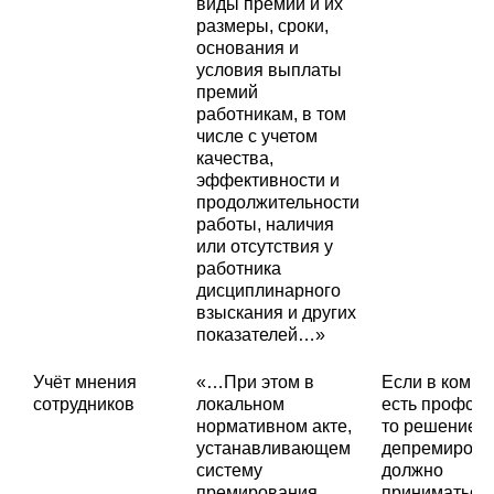
виды премий и их
размеры, сроки,
основания и
условия выплаты
премий
работникам, в том
числе с учетом
качества,
эффективности и
продолжительности
работы, наличия
или отсутствия у
работника
дисциплинарного
взыскания и других
показателей…»
Учёт мнения
«…При этом в
Если в компа
сотрудников
локальном
есть профсою
нормативном акте,
то решение о
устанавливающем
депремирова
систему
должно
премирования,
приниматься 