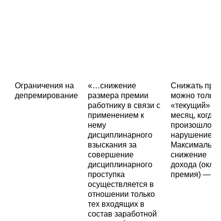
Ограничения на
«…снижение
Снижать пре
депремирование
размера премии
можно только
работнику в связи с
«текущий»
применением к
месяц, когда
нему
произошло
дисциплинарного
нарушение.
взыскания за
Максимально
совершение
снижение
дисциплинарного
дохода (окла
проступка
премия) — 2
осуществляется в
отношении только
тех входящих в
состав заработной