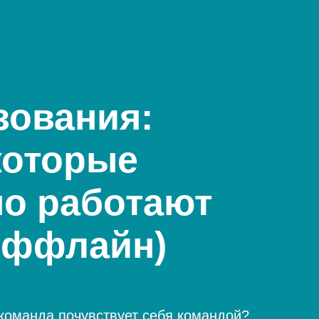
зования:
которые
но работают
 оффлайн)
 команда почувствует себя командой?