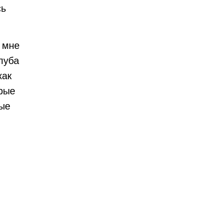
сь
о мне
луба
как
арые
рые