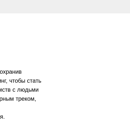
сохранив
нг, чтобы стать
мств с людьми
ерным треком,
я.