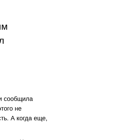
ым
л
ии сообщила
того не
ь. А когда еще,