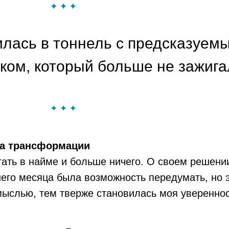
лась в тоннель с предсказуем
ком, который больше не зажига
ода трансформации
ать в найме и больше ничего. О своем решен
его месяца была возможность передумать, но э
ыслью, тем тверже становилась моя уверенност