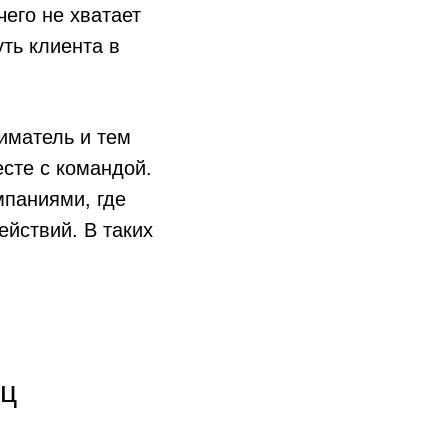
чего не хватает
уть клиента в
иматель и тем
есте с командой.
мпаниями, где
ействий. В таких
ец