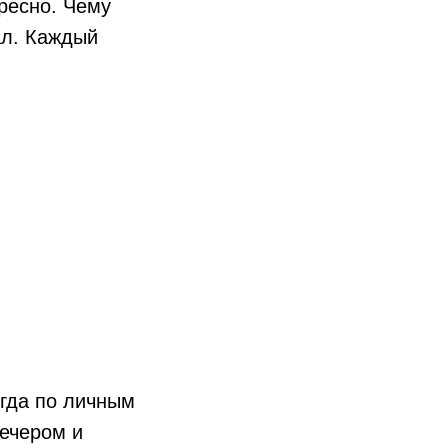
ересно. Чему
ал. Каждый
гда по личным
вечером и