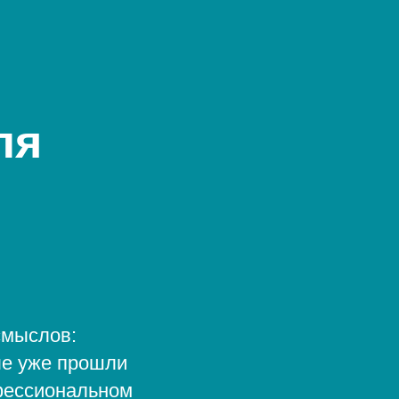
ля
смыслов:
ые уже прошли
офессиональном